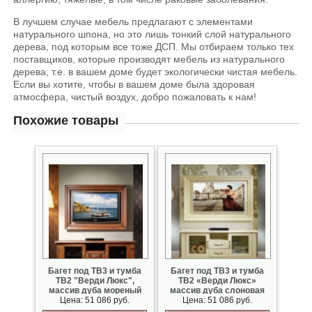
В лучшем случае мебель предлагают с элементами
натурального шпона, но это лишь тонкий слой натурального
дерева, под которым все тоже ДСП. Мы отбираем только тех
поставщиков, которые производят мебель из натурального
дерева, т.е. в вашем доме будет экологически чистая мебель.
Если вы хотите, чтобы в вашем доме была здоровая
атмосфера, чистый воздух, добро пожаловать к нам!
Похожие товары
Багет под ТВ3 и тумба
Багет под ТВ3 и тумба
ТВ2 "Верди Люкс",
ТВ2 «Верди Люкс»
массив дуба мореный
массив дуба слоновая
Цена: 51 086 руб.
Цена: 51 086 руб.
кость с патиной