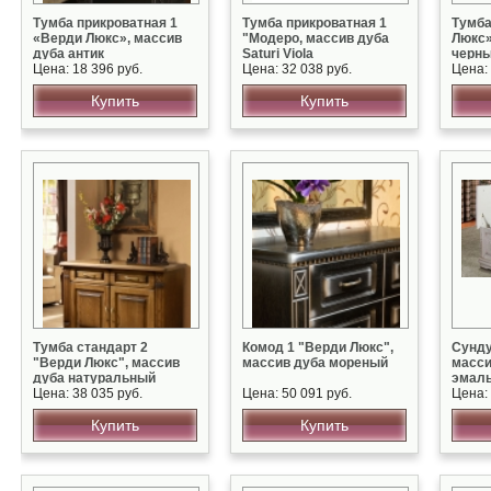
Тумба прикроватная 1
Тумба прикроватная 1
Тумба
«Верди Люкс», массив
"Модеро, массив дуба
Люкс»
дуба антик
Saturi Viola
черны
Цена: 18 396 руб.
Цена: 32 038 руб.
патин
Цена: 
Купить
Купить
Тумба стандарт 2
Комод 1 "Верди Люкс",
Сунду
"Верди Люкс", массив
массив дуба мореный
масси
дуба натуральный
эмал
Цена: 38 035 руб.
Цена: 50 091 руб.
Цена: 
Купить
Купить