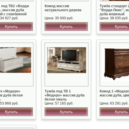
 под ТВ2 «Верди
Комод массив
Тумба стандарт 
, массив дуба
натурального дерева
"Верди Люкс", м
й с серебряной
дуба мореный
ой
34 927 руб.
Цена: 35 000 руб.
Цена: 38 035 руб.
Купить
Купить
Купить
к «Модеро»
Тумба под ТВ 1
Комод 1 «Модер
в дуба белая
«Модеро» массив дуба
массив дуба, цве
ь
белая эмаль
53 868 руб.
Цена: 57 165 руб.
Цена: 63 291 руб.
Купить
Купить
Купить